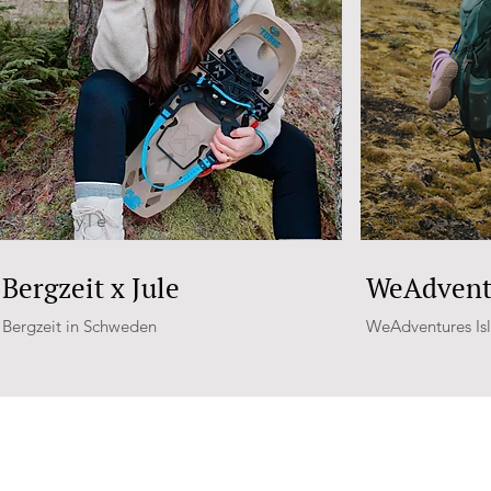
Lifestyle
Travel
Bergzeit x Jule
WeAdventu
Bergzeit in Schweden
WeAdventures Is