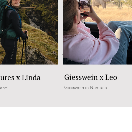
Fashion
Giesswein x Leo
res x Linda
Giesswein in Namibia
land