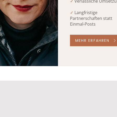
✓
Verlässliche Umsetz
✓
Langfristige
Partnerschaften statt
Einmal-Posts
MEHR ERFAHREN