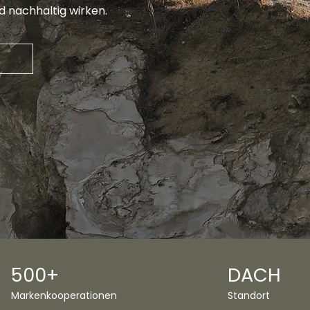
 nachhaltig wirken.
N
500+
DACH
Markenkooperationen
Standort